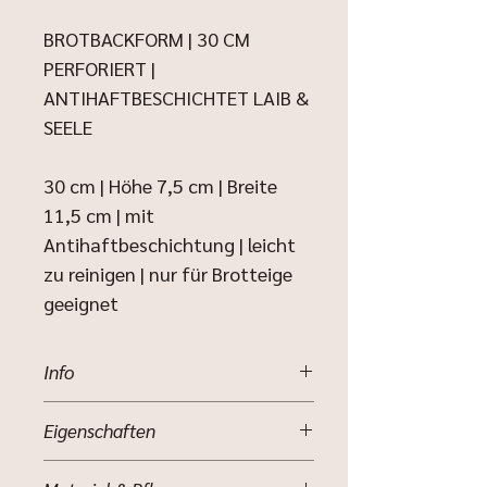
BROTBACKFORM | 30 CM
PERFORIERT |
ANTIHAFTBESCHICHTET LAIB &
SEELE
30 cm | Höhe 7,5 cm | Breite
11,5 cm | mit
Antihaftbeschichtung | leicht
zu reinigen | nur für Brotteige
geeignet
Info
Brotbackform, erstklassig,
Eigenschaften
perforierter Karbonstahl, stabile
Ausführung, hochwertige Marken-
Backform für Brote
Antihaftbeschichtung, mit