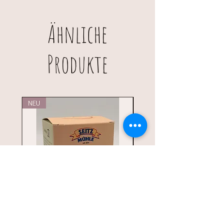
Ihre Vorteile: Hohe Wasserbindung,
Eine TA Erhöhung von 3-6 %.
Geschmacksverbesserung, hohe
Eine gleichmäßige und stabile
Frischhaltung, interessante Krume.
Ähnliche
Volumenvergrößerung.
Hohe Frischhaltung durch den
Auch als Müsli-Zutat verwendbar
hohen Anteil an gebundenem
Produkte
Wasser.
Höhere Ausbundsicherheit.
Feinere Krume.
Auch als Topping verwendbar
NEU