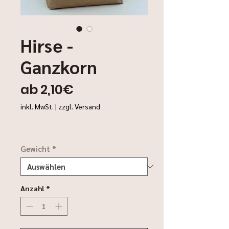
Hirse -
Ganzkorn
Sale-
ab
2,10€
Preis
inkl. MwSt.
|
zzgl. Versand
Gewicht
*
Anzahl
*