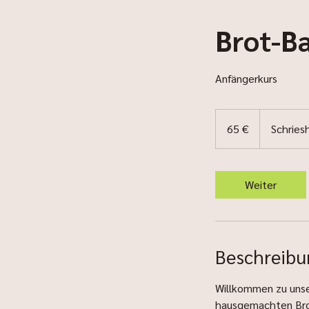
Brot-Ba
Anfängerkurs
65
Euro
65 €
Schries
Weiter
Beschreibu
Willkommen zu unser
hausgemachten Brot