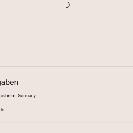
gaben
riesheim, Germany
de