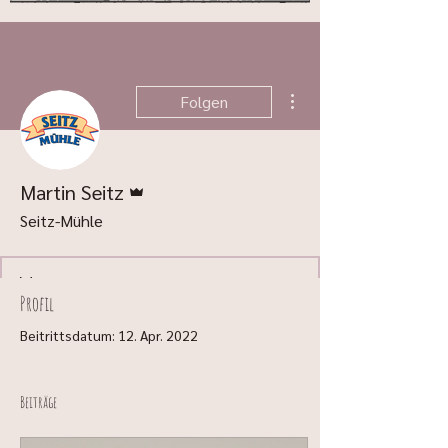
Weitere Optionen
Folgen
Administrator
Martin Seitz
Seitz-Mühle
Profil
Beitrittsdatum: 12. Apr. 2022
Beiträge