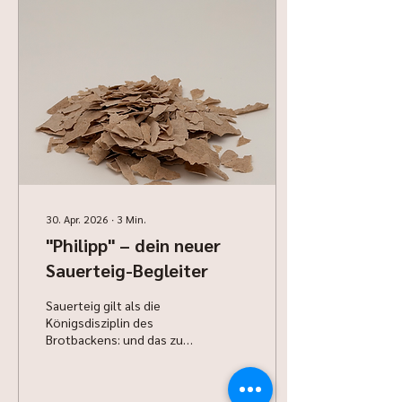
30. Apr. 2026
∙
3
Min.
"Philipp" – dein neuer
Sauerteig-Begleiter
Sauerteig gilt als die
Königsdisziplin des
Brotbackens: und das zu
Recht. Doch wer schon
einmal versucht hat, einen
Sauerteigstarter von