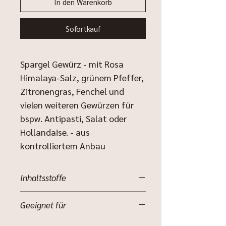
In den Warenkorb
Sofortkauf
Spargel Gewürz - mit Rosa
Himalaya-Salz, grünem Pfeffer,
Zitronengras, Fenchel und
vielen weiteren Gewürzen für
bspw. Antipasti, Salat oder
Hollandaise. - aus
kontrolliertem Anbau
Inhaltsstoffe
(Allergene sind
fett
und
Geeignet für
unterstrichen
gekennzeichnet)
jegliche Antipasti, Salat oder