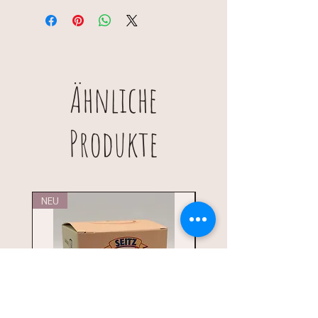
Rosa Himalaya-Salz, Erythrit,
Hollandaise
Zitronenfruchtpulver, Sumach, grüner
Pfeffer, Estragon, Zitronengras,
Fenchel, Schnittlauch,
Bockshornklee, Zitronen-schale,
Aprikosenfruchtpulver, Combava
Ähnliche
(Kaffernlimette)
Produkte
NEU