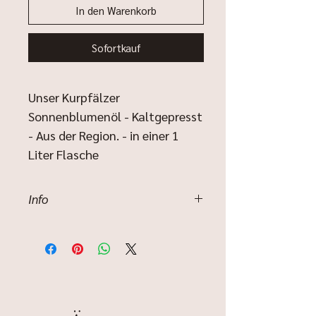
In den Warenkorb
Sofortkauf
Unser Kurpfälzer
Sonnenblumenöl - Kaltgepresst
- Aus der Region. - in einer 1
Liter Flasche
Info
Unser Kurpfälzer Sonnenblumenöl
wird mit viel Liebe und Sorgfalt aus
Sonnenblumen aus der Region
kaltgepresst. Durch diese schonende
Pressung bleiben alle wertvollen
Inhaltsstoffe und der natürliche