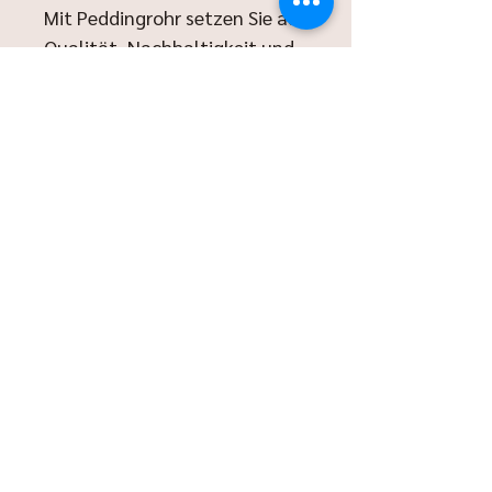
Mit Peddingrohr setzen Sie auf
Qualität, Nachhaltigkeit und
ein unvergleichliches
Backerlebnis. Entscheiden Sie
sich für das natürliche
Material, das in jeder Hinsicht
überzeugt – für den perfekten
Brotlaib, der nicht nur gut
schmeckt, sondern auch gut
für die Umwelt ist.
Ähnliche