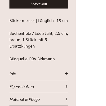
Sofortkauf
Bäckermesser | Länglich | 19 cm
Buchenholz / Edelstahl, 2,5 cm,
braun, 1 Stück mit 5
Ersatzklingen
Bildquelle: RBV Birkmann
Info
Für dekorative Verzierungen auf
Eigenschaften
selbstgebackenen Broten, mit 5
Ersatzklingen aus Edelstahl, mit
Für dekorative Verzierungen auf
Anleitung und Klingenschutz, stabile
Material & Pflege
selbstgebackenen Broten
Qualität, mit ergonomisch
Mit 5 Ersatzklingen aus Edelstahl